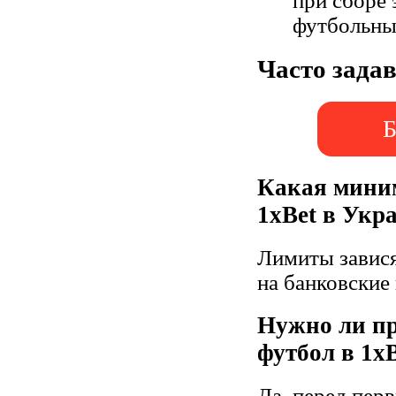
при сборе 
футбольны
Часто зада
Какая миним
1xBet в Укр
Лимиты завися
на банковские
Нужно ли пр
футбол в 1x
Да, перед пер