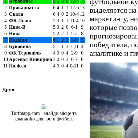
футбольной ку
1
Агробізнес
5
5
0
0
12-4
15
2
Прикарпаття
6
4
1
1
12-6
13
выделяется на
3
Скала
6
4
0
2
10-4
12
маркетингу, н
4
ФК Львів
5
3
1
1
11-4
10
которые позво
5
Нива-В
5
3
2
0
6-1
9
6
Нива
5
2
2
1
5-2
8
прогнозирован
7
Поділля
6
1
2
3
3-9
5
победителя, п
8
Буковина
5
1
1
3
7-11
4
аналитике и г
9
ФК Тернопіль
4
0
0
4
2-9
0
10
Арсенал-Київщина
3
0
0
3
0-7
0
11
Полісся
4
0
0
4
0-11
0
Друзі
Turfmapp.com - знайди місце та
компанію для гри в футбол.