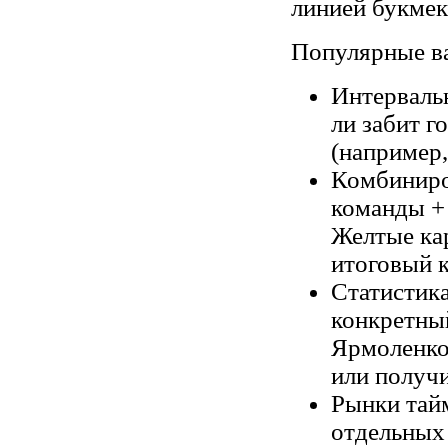
линией букмек
Популярные ва
Интервальн
ли забит 
(например,
Комбиниро
команды + 
Желтые ка
итоговый 
Статистика
конкретны
Ярмоленко)
или получи
Рынки тайм
отдельных 