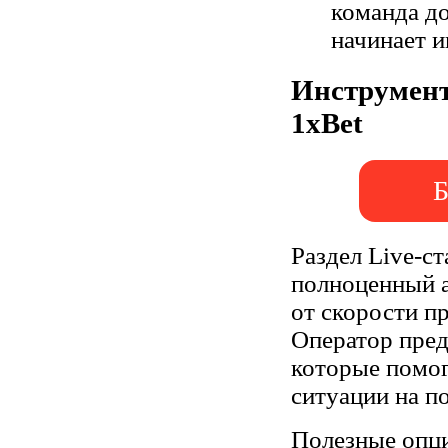
команда до
начинает и
Инструмент
1xBet
Раздел Live-ст
полноценный а
от скорости п
Оператор пред
которые помо
ситуации на по
Полезные опци