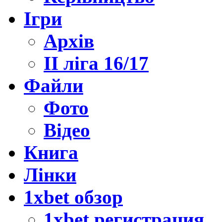
Ігри
Архів
II ліга 16/17
Файли
Фото
Відео
Книга
Лінки
1xbet обзор
1xbet регистрация