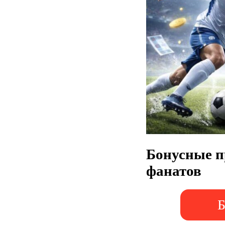
Бонусные п
фанатов